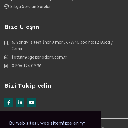
Sıkça Sorulan Sorular
Bize Ulaşın
6. Sanayi sitesi İnönü mah. 677/40 sok no:12 Buca /
İzmir
iletisim@gezenadam.com.tr
0 506 124 09 36
Bizi Takip edin
Bu web sitesi, web sitemizde en iyi
© Copyright 2022. GEZENADAM ® Tüm Hakları