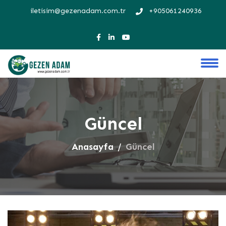
iletisim@gezenadam.com.tr
+905061240936
Güncel
Anasayfa
Güncel