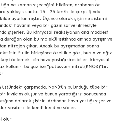
stığa ne zaman şişeceğini bildiren, arabanın ön
ara yaklaşık saatte 15 - 25 km/h ile çarptığında
kilde ayarlanmıştır. Üçüncü olarak şişirme sistemi
ltındaki havanın veya bir gazın salıverilmesiyle
nda şişerler. Bu kimyasal reaksiyonun ana maddesi
durağan olan bu molekül ısıtılınca anında ayrışır ve
dan nitrojen çıkar. Ancak bu ayrışmadan sonra
iftir. Su ile birleşince özellikle göz, burun ve ağız
ikeyi önlemek için hava yastığı üreticileri kimyasal
az kullanır, bu gaz ise "potasyum nitrat(KNO3)"tır.
ar.
in üstündeki çarpmada, NaN3’ün bulunduğu tüpe bir
ir kıvılcım oluşur ve bunun yarattığı ısı sonucunda
tığına dolarak şişirir. Ardından hava yastığı şişer ve
ler vasıtası ile kendi kendine söner.
 olur.