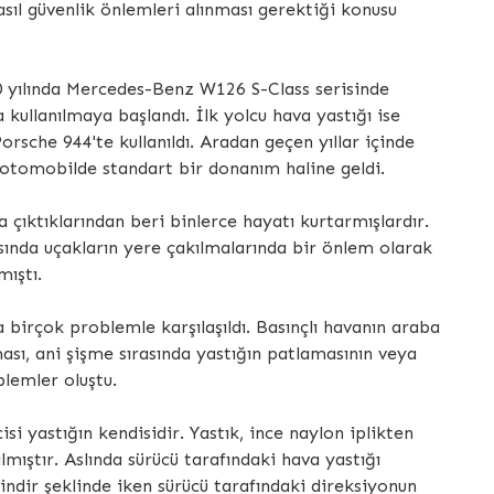
l güvenlik önlemleri alınması gerektiği konusu
80 yılında Mercedes-Benz W126 S-Class serisinde
kullanılmaya başlandı. İlk yolcu hava yastığı ise
Porsche 944'te kullanıldı. Aradan geçen yıllar içinde
 otomobilde standart bir donanım haline geldi.
ya çıktıklarından beri binlerce hayatı kurtarmışlardır.
asında uçakların yere çakılmalarında bir önlem olarak
mıştı.
 birçok problemle karşılaşıldı. Basınçlı havanın araba
ası, ani şişme sırasında yastığın patlamasının veya
lemler oluştu.
si yastığın kendisidir. Yastık, ince naylon iplikten
lmıştır. Aslında sürücü tarafındaki hava yastığı
ilindir şeklinde iken sürücü tarafındaki direksiyonun