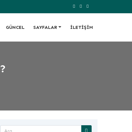
GÜNCEL
SAYFALAR
ILETIŞIM
r?