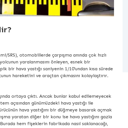
ir?
emi/SRS), otomobillerde çarpışma anında çok hızlı
k yolcunun yaralanmasını önleyen, esnek bir
ik bir hava yastığı saniyenin 1/10'undan kısa sürede
cunun hareketini ve araçtan çıkmasını kolaylaştırır.
başında ortaya çıktı. Ancak bunlar kabul edilemeyecek
sistem açısından günümüzdeki hava yastığı ile
sürücünün hava yastığını bir düğmeye basarak açmak
rtışma yaratan diğer bir konu ise hava yastığını gazla
. Burada hem fişeklerin fabrikada nasıl saklanacağı,