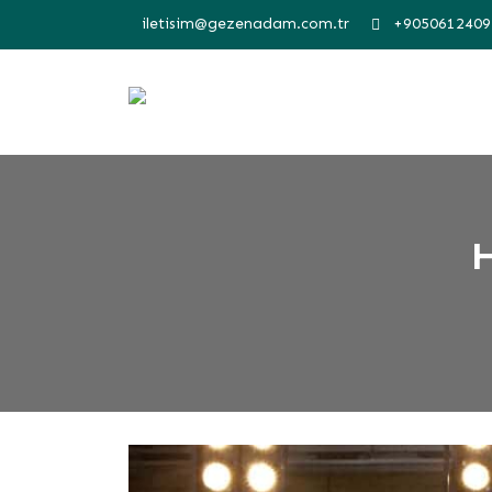
iletisim@gezenadam.com.tr
+9050612409
H