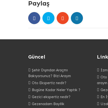
Paylaş
Güncel
Link
Şehir Dışından Araçmı
İzmi
Bakıyorsunuz? Bizi Arayın
Oto 
Oto Ekspertiz nedir?
arayın
Bugüne Kadar Neler Yaptık ?
Gez
Gezici ekspertiz nedir?
En İ
Gezenadam Bayilik
Uzak