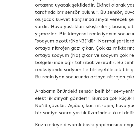
ortasına uyacak şekildedir. İkinci olarak ya
tarafında bir sensör bulunur. Bu sensör, duv
oluşacak kuvvet karşısında sinyal verecek şe
vardır. Hava yastıkları sıkıştırılmış basınç a
şişmezler. Bir kimyasal reaksiyonun sonucu
"sodyum azotür(NaN3)"dür. Normal şartlarda 
ortaya nitrojen gazı çıkar. Çok az miktarın
ortaya sodyum (Na) çıkar ve sodyum çok reakt
bölgelerinde ağır tahribat verebilir. Bu tehl
reaksiyonda sodyum ile birleşebilecek bir g
Bu reaksiyon sonucunda ortaya nitrojen çık
Arabanın önündeki sensör belli bir seviyen
elektrik sinyali gönderir. Burada çok küçük b
NaN3 çözülür. Açığa çıkan nitrojen, hava yas
bir saniye sonra yastık üzerindeki özel delik
Kazazedeye devamlı baskı yapılmasına engel