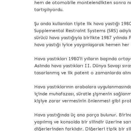
hem de otomobile montelendikten sonra nası
tartışılıyordu.
Şu anda kullanılan tipte ilk hava yastığı 19
Supplemental Restraint Systems (SRS) adıyla 
sürücü hava yastığıyla birlikte 1987 yılında 
hava yastığı iyice yaygınlaşarak hemen her
Hava yastıkları 1980′li yılların başında orta
Aslında hava yastıkları II. Dünya Savaşı sır
tasarlanmış ve ilk patent o zamanlarda alın
Hava yastıklarının arabalara uygulanmasında
içinde muhafazası, süratle şişmenin sağlanm
kişiye zarar vermesinin önlenmesi gibi prob
Hava yastığında üç ana parça bulunur. Birinci
yapılmış ve konsolda bir silindir üzerine sarı
diğerlerinden farklıdır. Diğerleri tipik bir s