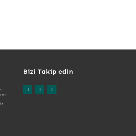
Bizi Takip edin
.
zmir
tr